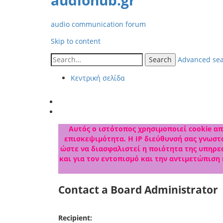
audiohub.gr
audio communication forum
Skip to content
Search
Advanced se
Κεντρική σελίδα
Αυτός ο ιστότοπος χρησιμοποιεί cookie από
επισκεψιμότητα. Η IP διεύθυνσή σας γνωστο
ώστε να διασφαλιστεί η ποιότητα της υπηρεσ
και για τον εντοπισμό και την αντιμετώπιση
Contact a Board Administrator
Recipient: