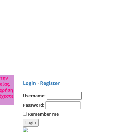
 την
Login
·
Register
είας,
 χρήση
Username:
έχεστε
Password:
Remember me