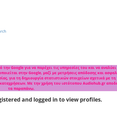
arch
 την Google για να παρέχει τις υπηρεσίες του και να αναλύει
ποιείται στην Google, μαζί με μετρήσεις απόδοσης και ασφαλ
ίας, για τη δημιουργία στατιστικών στοιχείων σχετικά με τη
 καταχρήσεων. Με την χρήση του ιστότοπου Audiohub.gr αποδ
τα παραπάνω.
istered and logged in to view profiles.