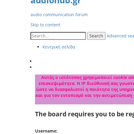
audiohub.gr
audio communication forum
Skip to content
Search
Advanced se
Κεντρική σελίδα
Αυτός ο ιστότοπος χρησιμοποιεί cookie από
επισκεψιμότητα. Η IP διεύθυνσή σας γνωστο
ώστε να διασφαλιστεί η ποιότητα της υπηρεσ
και για τον εντοπισμό και την αντιμετώπιση
The board requires you to be reg
Username: