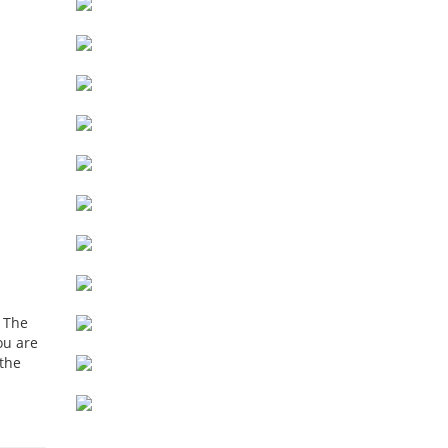
. The
ou are
 the