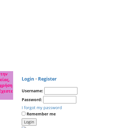
 την
Login
·
Register
είας,
 χρήση
Username:
έχεστε
Password:
I forgot my password
Remember me