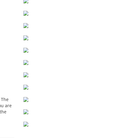
. The
ou are
 the