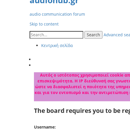
audiohub.gr
audio communication forum
Skip to content
Search
Advanced se
Κεντρική σελίδα
Αυτός ο ιστότοπος χρησιμοποιεί cookie από
επισκεψιμότητα. Η IP διεύθυνσή σας γνωστο
ώστε να διασφαλιστεί η ποιότητα της υπηρεσ
και για τον εντοπισμό και την αντιμετώπιση
The board requires you to be reg
Username: