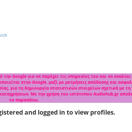
arch
 την Google για να παρέχει τις υπηρεσίες του και να αναλύει
ποιείται στην Google, μαζί με μετρήσεις απόδοσης και ασφαλ
ίας, για τη δημιουργία στατιστικών στοιχείων σχετικά με τη
 καταχρήσεων. Με την χρήση του ιστότοπου Audiohub.gr αποδ
τα παραπάνω.
istered and logged in to view profiles.