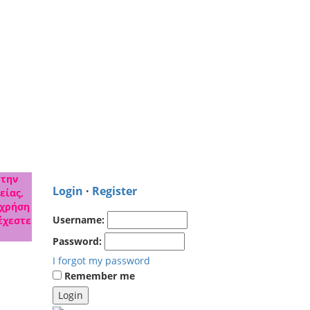
 την
Login
·
Register
είας,
 χρήση
Username:
έχεστε
Password:
I forgot my password
Remember me