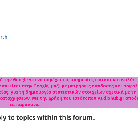
arch
 την Google για να παρέχει τις υπηρεσίες του και να αναλύει
ποιείται στην Google, μαζί με μετρήσεις απόδοσης και ασφαλ
ίας, για τη δημιουργία στατιστικών στοιχείων σχετικά με τη
 καταχρήσεων. Με την χρήση του ιστότοπου Audiohub.gr αποδ
τα παραπάνω.
ly to topics within this forum.