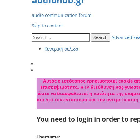
audiohub.gr
audio communication forum
Skip to content
Search
Advanced se
Κεντρική σελίδα
Αυτός ο ιστότοπος χρησιμοποιεί cookie από
επισκεψιμότητα. Η IP διεύθυνσή σας γνωστο
ώστε να διασφαλιστεί η ποιότητα της υπηρεσ
και για τον εντοπισμό και την αντιμετώπιση
You need to login in order to rep
Username: