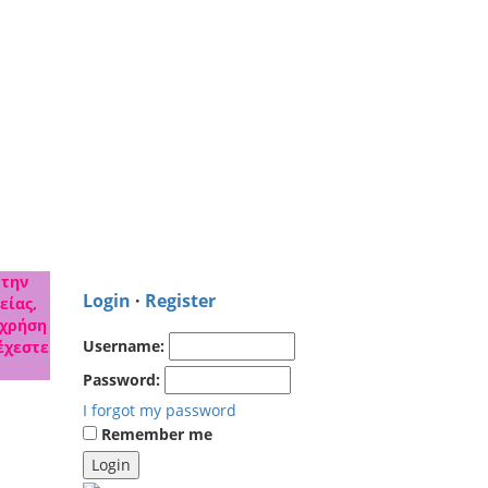
 την
Login
·
Register
είας,
 χρήση
Username:
έχεστε
Password:
I forgot my password
Remember me