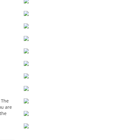
. The
ou are
 the