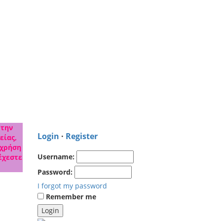
 την
Login
·
Register
είας,
 χρήση
Username:
έχεστε
Password:
I forgot my password
Remember me