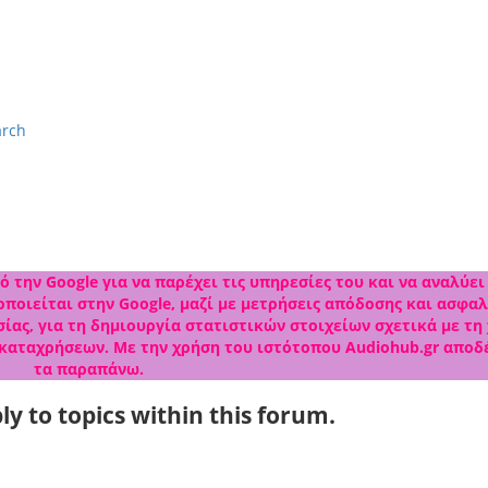
arch
 την Google για να παρέχει τις υπηρεσίες του και να αναλύει
ποιείται στην Google, μαζί με μετρήσεις απόδοσης και ασφαλ
ίας, για τη δημιουργία στατιστικών στοιχείων σχετικά με τη
 καταχρήσεων. Με την χρήση του ιστότοπου Audiohub.gr αποδ
τα παραπάνω.
ly to topics within this forum.