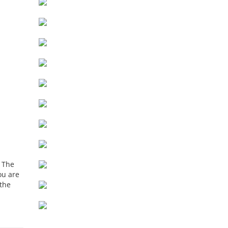
. The
ou are
 the