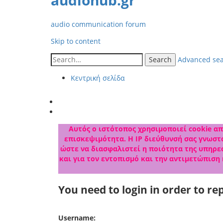
audiohub.gr
audio communication forum
Skip to content
Search
Advanced se
Κεντρική σελίδα
Αυτός ο ιστότοπος χρησιμοποιεί cookie από
επισκεψιμότητα. Η IP διεύθυνσή σας γνωστο
ώστε να διασφαλιστεί η ποιότητα της υπηρεσ
και για τον εντοπισμό και την αντιμετώπιση
You need to login in order to rep
Username: