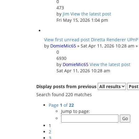
0
473
by
Jim
View the latest post
Fri May 15, 2026 1:04 pm
View first unread post
Diretta Renderer UPnP
by
DomieMic65
» Sat Apr 11, 2026 10:28 am »
0
6930
by
DomieMic65
View the latest post
Sat Apr 11, 2026 10:28 am
Display posts from previous
Search found 220 matches
Page
1
of
22
Jump to page:
1
2
3