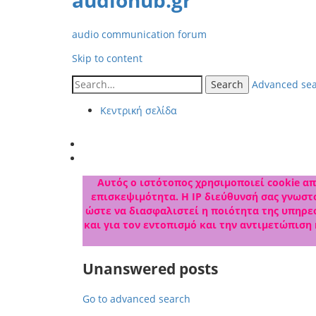
audiohub.gr
audio communication forum
Skip to content
Search
Advanced se
Κεντρική σελίδα
Αυτός ο ιστότοπος χρησιμοποιεί cookie από
επισκεψιμότητα. Η IP διεύθυνσή σας γνωστο
ώστε να διασφαλιστεί η ποιότητα της υπηρεσ
και για τον εντοπισμό και την αντιμετώπιση
Unanswered posts
Go to advanced search