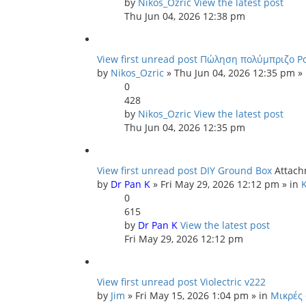
by
Nikos_Ozric
View the latest post
Thu Jun 04, 2026 12:38 pm
View first unread post
Πώληση πολύμπριζο Po
by
Nikos_Ozric
» Thu Jun 04, 2026 12:35 pm »
0
428
by
Nikos_Ozric
View the latest post
Thu Jun 04, 2026 12:35 pm
View first unread post
DIY Ground Box
Attach
by
Dr Pan K
» Fri May 29, 2026 12:12 pm » in
0
615
by
Dr Pan K
View the latest post
Fri May 29, 2026 12:12 pm
View first unread post
Violectric v222
by
Jim
» Fri May 15, 2026 1:04 pm » in
Μικρές 