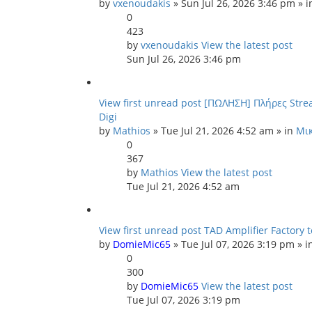
by
vxenoudakis
» Sun Jul 26, 2026 3:46 pm » 
0
423
by
vxenoudakis
View the latest post
Sun Jul 26, 2026 3:46 pm
View first unread post
[ΠΩΛΗΣΗ] Πλήρες Strea
Digi
by
Mathios
» Tue Jul 21, 2026 4:52 am » in
Μικ
0
367
by
Mathios
View the latest post
Tue Jul 21, 2026 4:52 am
View first unread post
TAD Amplifier Factory 
by
DomieMic65
» Tue Jul 07, 2026 3:19 pm » 
0
300
by
DomieMic65
View the latest post
Tue Jul 07, 2026 3:19 pm