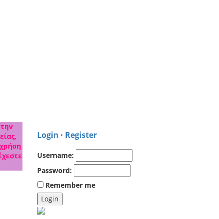
 την
Login
·
Register
είας,
 χρήση
Username:
έχεστε
Password:
Remember me