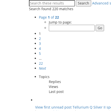
Search
Advanced 
Search found 220 matches
Page
1
of
22
Jump to page:
1
2
3
4
5
…
22
Next
Topics
Replies
Views
Last post
View first unread post
Tellurium Q Silver II 