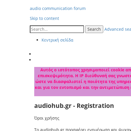
audio communication forum
Skip to content
Search
Advanced se
Κεντρική σελίδα
Αυτός ο ιστότοπος χρησιμοποιεί cookie από
επισκεψιμότητα. Η IP διεύθυνσή σας γνωστο
ώστε να διασφαλιστεί η ποιότητα της υπηρεσ
και για τον εντοπισμό και την αντιμετώπιση
audiohub.gr - Registration
Όροι χρήσης
Το audiohub.gr προσφέρει ενημέρωση και ψυχαγ