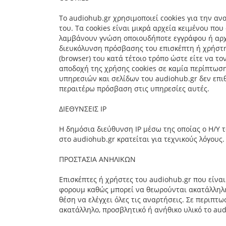
Το audiohub.gr χρησιμοποιεί cookies για την α
του. Τα cookies είναι μικρά αρχεία κειμένου πο
λαμβάνουν γνώση οποιουδήποτε εγγράφου ή αρχε
διευκόλυνση πρόσβασης του επισκέπτη ή χρήστη 
(browser) του κατά τέτοιο τρόπο ώστε είτε να τον
αποδοχή της χρήσης cookies σε καμία περίπτωση
υπηρεσιών και σελίδων του audiohub.gr δεν επιθ
περαιτέρω πρόσβαση στις υπηρεσίες αυτές.
ΔΙΕΘΥΝΣΕΙΣ IP
H δημόσια διεύθυνση IP μέσω της οποίας ο Η/Υ 
στο audiohub.gr κρατείται για τεχνικούς λόγους.
ΠΡΟΣΤΑΣΙΑ ΑΝΗΛΙΚΩΝ
Επισκέπτες ή χρήστες του audiohub.gr που είναι
φορουμ καθώς μπορεί να θεωρούνται ακατάλληλες
θέση να ελέγχει όλες τις αναρτήσεις. Σε περιπτ
ακατάλληλο, προσβλητικό ή ανήθικο υλικό το aud