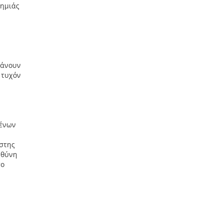
ζημιάς
βάνουν
 τυχόν
μένων
ήστης
υθύνη
το