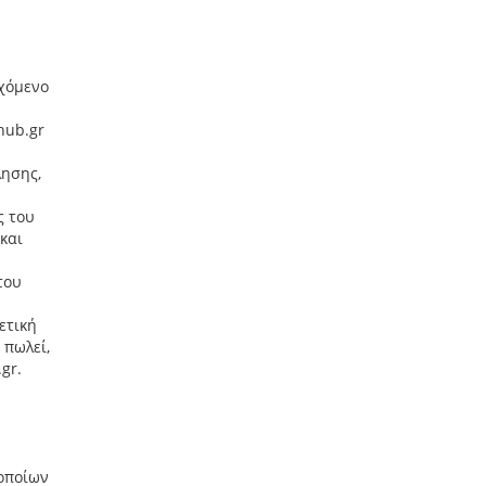
εχόμενο
hub.gr
λησης,
ς του
και
του
ετική
 πωλεί,
gr.
 οποίων