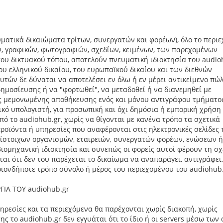
ματικά δικαιώματα τρίτων, συνεργατών και φορέων), όλο το περι
, γραφικών, φωτογραφιών, σχεδίων, κειμένων, των παρεχομένων
ου δικτυακού τόπου, αποτελούν πνευματική ιδιοκτησία του audio
του ελληνικού δικαίου, του ευρωπαϊκού δικαίου και των διεθνών
τών δε δύναται να αποτελέσει εν όλω ή εν μέρει αντικείμενο πώ
μοσίευσης ή να "φορτωθεί", να μεταδοθεί ή να διανεμηθεί με
ης μεμονωμένης αποθήκευσης ενός και μόνου αντιγράφου τμήματο
κό υπολογιστή, για προσωπική και όχι δημόσια ή εμπορική χρήση 
ό το audiohub.gr, χωρίς να θίγονται με κανένα τρόπο τα σχετικά
προϊόντα ή υπηρεσίες που αναφέρονται στις ηλεκτρονικές σελίδες 
ίστοιχων οργανισμών, εταιρειών, συνεργατών φορέων, ενώσεων ή
ιομηχανική ιδιοκτησία και συνεπώς οι φορείς αυτοί φέρουν τη σχ
ται ότι δεν του παρέχεται το δικαίωμα να αναπαράγει, αντιγράφει,
οιονδήποτε τρόπο σύνολο ή μέρος του περιεχομένου του audiohub.
ΙΑ ΤΟΥ audiohub.gr
υπηρεσίες και τα περιεχόμενα θα παρέχονται χωρίς διακοπή, χωρίς
ης το audiohub.gr δεν εγγυάται ότι το ίδιο ή οι servers μέσω των