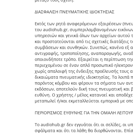
ΔΙΑΣΦΑΛΙΣΗ ΠΝΕΥΜΑΤΙΚΗΣ ΙΔΙΟΚΤΗΣΙΑΣ
Εκτός των ρητά αναφερόμενων εξαιρέσεων (πνευ
του audiohub.gr, συμπεριλαμβανομένων εικόνων
υπηρεσιών και γενικά όλων των αρχείων αυτού τ
και προστατεύονται από τις σχετικές διατάξεις 
συμβάσεων και συνθηκών. Συνεπώς, κανένα εξ αυ
αντιγραφής, τροποποίησης, αναπαραγωγής, αναδη
οποιονδήποτε τρόπο. Εξαιρείται η περίπτωση τ
περιεχομένου σε έναν απλό προσωπικό ηλεκτρονι
χωρίς απαλοιφή της ένδειξης προέλευσής τους απ
δικαιώματα πνευματικής ιδιοκτησίας. Τα λοιπά 
παρόντος κόμβου και φέρουν τα σήματα των αντ
εκδόσεων, αποτελούν δική τους πνευματική και β
ευθύνη. Ο χρήστης / μέλος κατανοεί και αποδέχε
μεταπωλεί ή/και εκμεταλλεύεται εμπορικά με οπ
ΠΕΡΙΟΡΙΣΜΟΣ ΕΥΘΥΝΗΣ ΓΙΑ ΤΗΝ ΟΜΑΛΗ ΛΕΙΤΟΥΡΓ
Το audiohub.gr δεν εγγυάται ότι οι σελίδες, οι 
σφάλματα και ότι τα λάθη θα διορθώνονται. Επίσ