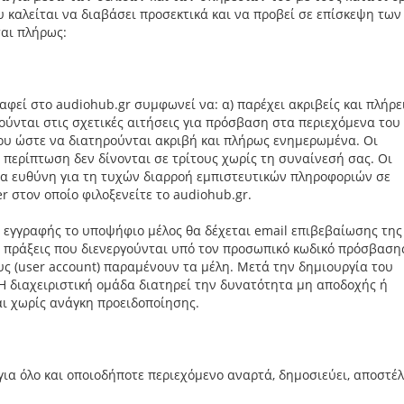
υ καλείται να διαβάσει προσεκτικά και να προβεί σε επίσκεψη των
αι πλήρως:
αφεί στο audiohub.gr συμφωνεί να: α) παρέχει ακριβείς και πλήρε
ούνται στις σχετικές αιτήσεις για πρόσβαση στα περιεχόμενα του 
του ώστε να διατηρούνται ακριβή και πλήρως ενημερωμένα. Οι
 περίπτωση δεν δίνονται σε τρίτους χωρίς τη συναίνεσή σας. Οι
ία ευθύνη για τη τυχών διαρροή εμπιστευτικών πληροφοριών σε
 στον οποίο φιλοξενείτε το audiohub.gr.
 εγγραφής το υποψήφιο μέλος θα δέχεται email επιβεβαίωσης της
ς πράξεις που διενεργούνται υπό τον προσωπικό κωδικό πρόσβασης
υς (user account) παραμένουν τα μέλη. Μετά την δημιουργία του
 Η διαχειριστική ομάδα διατηρεί την δυνατότητα μη αποδοχής ή
αι χωρίς ανάγκη προειδοποίησης.
ια όλο και οποιοδήποτε περιεχόμενο αναρτά, δημοσιεύει, αποστέλ