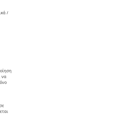
ικά /
ποίηση
 να
μόνο
σε
εται