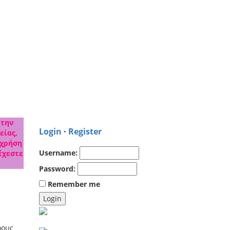
 την
Login
·
Register
είας,
 χρήση
Username:
έχεστε
Password:
Remember me
ρους