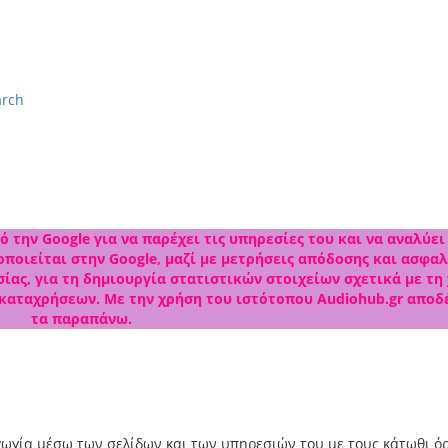
arch
 την Google για να παρέχει τις υπηρεσίες του και να αναλύει
ποιείται στην Google, μαζί με μετρήσεις απόδοσης και ασφαλ
ίας, για τη δημιουργία στατιστικών στοιχείων σχετικά με τη
 καταχρήσεων. Με την χρήση του ιστότοπου Audiohub.gr αποδ
τα παραπάνω.
ωγία μέσω των σελίδων και των υπηρεσιών του με τους κάτωθι ό