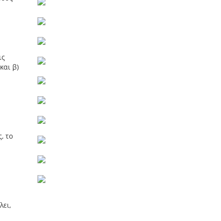
ις
και β)
, το
λει,