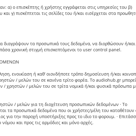
ν: α) ο επισκέπτης ή χρήστης εγγράφεται στις υπηρεσίες του β)
υ και γ) πισκέπτεται τις σελίδες του ή/και εισέρχεται στα προωθητ
 να διαγράψουν τα προσωπικά τους δεδομένα, να διορθώσουν ή/και
σα χρονική στιγμή επισκεπτόμενοι το user control panel.
ΕΔΟΜΕΝΩΝ
ληση, ενοικίαση ή καθ’ οιονδήποτε τρόπο δημοσίευση ή/και κοινο
στών / μελών του σε κανένα τρίτο φορέα. Το audiohub.gr μπορεί
ν / χρηστών / μελών του σε τρίτα νομικά ή/και φυσικά πρόσωπα 
ρηστών / μελών για τη διοχέτευση προσωπικών δεδομένων · Το
εται τα προσωπικά δεδομένα που οι χρήστες/μέλη του καταθέτουν 
ος για την παροχή υποστήριξης προς το ιδιο το φορουμ. · Επιτάσσ
 νόμου και προς τις αρμόδιες και μόνο αρχές.