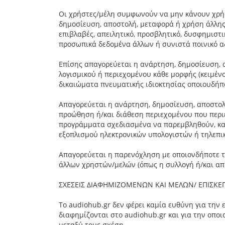
Οι χρήστες/μέλη συμφωνούν να μην κάνουν χρήσ
δημοσίευση, αποστολή, μεταφορά ή χρήση άλλης
επιβλαβές, απειλητικό, προσβλητικό, δυσφημιστι
προσωπικά δεδομένα άλλων ή συνιστά ποινικό α
Επίσης απαγορεύεται η ανάρτηση, δημοσίευση, 
λογισμικού ή περιεχομένου κάθε μορφής (κειμένο
δικαιώματα πνευματικής ιδιοκτησίας οποιουδήπο
Απαγορεύεται η ανάρτηση, δημοσίευση, αποστολ
προώθηση ή/και διάθεση περιεχομένου που περιέ
προγράμματα σχεδιασμένα να παρεμβληθούν, κατ
εξοπλισμού ηλεκτρονικών υπολογιστών ή τηλεπι
Απαγορεύεται η παρενόχληση με οποιονδήποτε τ
άλλων χρηστών/μελών (όπως η συλλογή ή/και α
ΣΧΕΣΕΙΣ ΔΙΑΦΗΜΙΖΟΜΕΝΩΝ ΚΑΙ ΜΕΛΩΝ/ ΕΠΙΣΚ
Το audiohub.gr δεν φέρει καμία ευθύνη για την
διαφημίζονται στο audiohub.gr και για την οπο
μεταξύ τους σχέση.