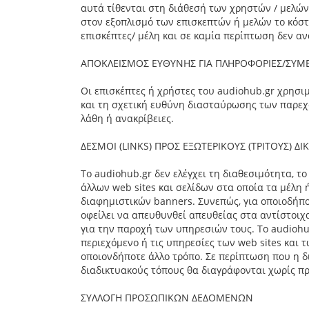
αυτά τίθενται στη διάθεσή των χρηστών / μελών,
στον εξοπλισμό των επισκεπτών ή μελών το κόστ
επισκέπτες/ μέλη και σε καμία περίπτωση δεν α
ΑΠΟΚΛΕΙΣΜΟΣ ΕΥΘΥΝΗΣ ΓΙΑ ΠΛΗΡΟΦΟΡΙΕΣ/ΣΥΜ
Οι επισκέπτες ή χρήστες του audiohub.gr χρησι
και τη σχετική ευθύνη διασταύρωσης των παρεχ
λάθη ή ανακρίβειες.
ΔΕΣΜΟΙ (LINKS) ΠΡΟΣ ΕΞΩΤΕΡΙΚΟΥΣ (ΤΡΙΤΟΥΣ) Δ
Το audiohub.gr δεν ελέγχει τη διαθεσιμότητα, 
άλλων web sites και σελίδων στα οποία τα μέλη 
διαφημιστικών banners. Συνεπώς, για οποιοδήπ
οφείλει να απευθυνθεί απευθείας στα αντίστοιχα
για την παροχή των υπηρεσιών τους. Το audiohu
περιεχόμενο ή τις υπηρεσίες των web sites και 
οποιονδήποτε άλλο τρόπο. Σε περίπτωση που η δι
διαδικτυακούς τόπους θα διαγράφονται χωρίς π
ΣΥΛΛΟΓΗ ΠΡΟΣΩΠΙΚΩΝ ΔΕΔΟΜΕΝΩΝ