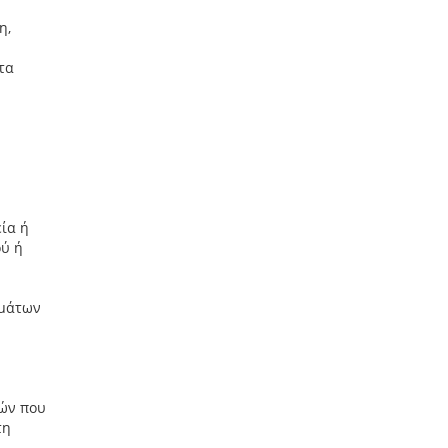
η,
τα
ία ή
ού ή
ωμάτων
ιών που
τη