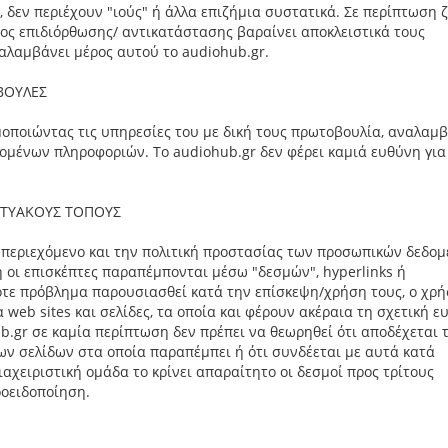
 δεν περιέχουν "ιούς" ή άλλα επιζήμια συστατικά. Σε περίπτωση 
ος επιδιόρθωσης/ αντικατάστασης βαραίνει αποκλειστικά τους
ναλαμβάνει μέρος αυτού το audiohub.gr.
ΒΟΥΛΕΣ
μοποιώντας τις υπηρεσίες του με δική τους πρωτοβουλία, αναλαμ
ομένων πληροφοριών. Το audiohub.gr δεν φέρει καμιά ευθύνη για
ΙΚΤΥΑΚΟΥΣ ΤΟΠΟΥΣ
το περιεχόμενο και την πολιτική προστασίας των προσωπικών δεδο
ή οι επισκέπτες παραπέμπονται μέσω "δεσμών", hyperlinks ή
οτε πρόβλημα παρουσιασθεί κατά την επίσκεψη/χρήση τους, ο χρ
 web sites και σελίδες, τα οποία και φέρουν ακέραια τη σχετική ε
b.gr σε καμία περίπτωση δεν πρέπει να θεωρηθεί ότι αποδέχεται 
των σελίδων στα οποία παραπέμπει ή ότι συνδέεται με αυτά κατά
αχειριστική ομάδα το κρίνει απαραίτητο οι δεσμοί προς τρίτους
ροειδοποίηση.