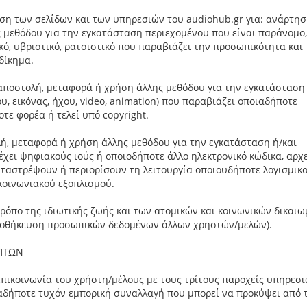
η των σελίδων και των υπηρεσιών του audiohub.gr για: ανάρτησ
 μεθόδου για την εγκατάσταση περιεχομένου που είναι παράνομο,
κό, υβριστικό, ρατσιστικό που παραβιάζει την προσωπικότητα και 
δίκημα.
αποστολή, μεταφορά ή χρήση άλλης μεθόδου για την εγκατάσταση
υ, εικόνας, ήχου, video, animation) που παραβιάζει οποιαδήποτε
τε φορέα ή τελεί υπό copyright.
ή, μεταφορά ή χρήση άλλης μεθόδου για την εγκατάσταση ή/και
χει ψηφιακούς ιούς ή οποιοδήποτε άλλο ηλεκτρονικό κώδικα, αρχε
αστρέψουν ή περιορίσουν τη λειτουργία οποιουδήποτε λογισμικ
κοινωνιακού εξοπλισμού.
ρόπο της ιδιωτικής ζωής και των ατομικών και κοινωνικών δικαι
ποθήκευση προσωπικών δεδομένων άλλων χρηστών/μελών).
ΕΠΤΩΝ
 επικοινωνία του χρήστη/μέλους με τους τρίτους παροχείς υπηρεσ
ιαδήποτε τυχόν εμπορική συναλλαγή που μπορεί να προκύψει από 