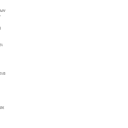
δων
ν
ή
ει
εια
 σε