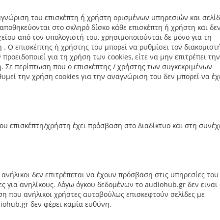
ναγνώριση του επισκέπτη ή χρήστη ορισμένων υπηρεσιών και σελί
υ αποθηκεύονται στο σκληρό δίσκο κάθε επισκέπτη ή χρήστη και δε
ίου από τον υπολογιστή του, χρησιμοποιούνται δε μόνο για τη
. Ο επισκέπτης ή χρήστης του μπορεί να ρυθμίσει τον διακομιστ
 προειδοποιεί για τη χρήση των cookies, είτε να μην επιτρέπει την
. Σε περίπτωση που ο επισκέπτης / χρήστης των συγκεκριμένων
υμεί την χρήση cookies για την αναγνώριση του δεν μπορεί να έχ
του επισκέπτη/χρήστη έχει πρόσβαση στο Διαδίκτυο και στη συνέχ
 ανήλικοι δεν επιτρέπεται να έχουν πρόσβαση στις υπηρεσίες του
 για ανηλίκους. Λόγω όγκου δεδομένων το audiohub.gr δεν ειναι
ωση που ανήλικοι χρήστες αυτοβούλως επισκεφτούν σελίδες με
iohub.gr δεν φέρει καμία ευθύνη.