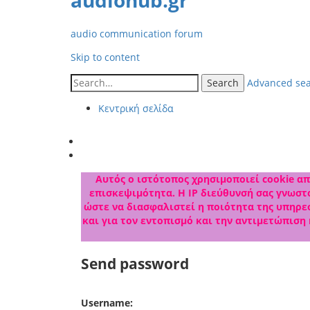
audiohub.gr
audio communication forum
Skip to content
Search
Advanced se
Κεντρική σελίδα
Αυτός ο ιστότοπος χρησιμοποιεί cookie από
επισκεψιμότητα. Η IP διεύθυνσή σας γνωστο
ώστε να διασφαλιστεί η ποιότητα της υπηρεσ
και για τον εντοπισμό και την αντιμετώπιση
Send password
Username: