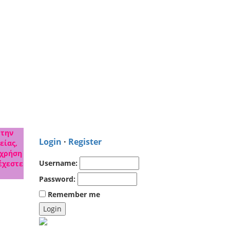
 την
Login
·
Register
είας,
 χρήση
Username:
έχεστε
Password:
Remember me