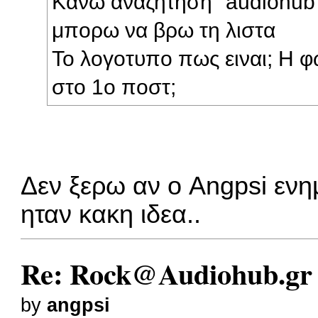
Κανω αναζητηση "audiohub" 
μπορω να βρω τη λιστα
To λογοτυπο πως ειναι; Η 
στο 1ο ποστ;
Δεν ξερω αν ο Angpsi ενημ
ηταν κακη ιδεα..
Re: Rock@Audiohub.gr
by
angpsi