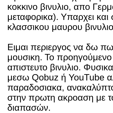
κοκκινο βινυλιο, απο Γερμ
μεταφορικα). Υπαρχει και
κλασσικου μαυρου βινυλιο
Ειμαι περιεργος να δω πως
μουσικη. Το προηγούμενο 
απιστευτο βινυλιο. Φυσι
μεσω Qobuz ή YouTube α
παραδοσιακα, ανακαλύπτο
στην πρωτη ακροαση με το
διαπασών.